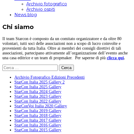
Archivio fotografico
Archivio ospiti
News blog
Chi siamo
Il team Starcon è composto da un comitato organizzatore e da oltre 80
volontari, tutti soci delle associazioni non a scopo di lucro coinvolte e
provenienti da tutta Italia. Oltre ai membri dei consigli direttivi di tali
associazioni, partecipano attivamente all’organizzazione dell’evento anche
una casa editrice e un team di propmaker. Per saperne di più
clicca qui
.
Ricerca
per:
Archivio Fotografico Edizioni Precedenti
StarCon Italia 2025 Gallery 2
StarCon Italia 2025 Gallery
StarCon Italia 2024 Gallery
StarCon Italia 2023 Gallery
StarCon Italia 2022 Gallery
StarConVoi Italia 2020 Gallery
StarCon Italia 2019 Gallery
StarCon Italia 2018 Gallery
StarCon Italia 2017 Gallery
StarCon Italia 2016 Gallery
StarCon Italia 2015 Gallery