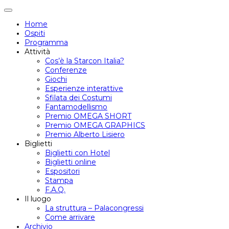
Attiva/disattiva
navigazione
Home
Ospiti
Programma
Attività
Cos’è la Starcon Italia?
Conferenze
Giochi
Esperienze interattive
Sfilata dei Costumi
Fantamodellismo
Premio OMEGA SHORT
Premio OMEGA GRAPHICS
Premio Alberto Lisiero
Biglietti
Biglietti con Hotel
Biglietti online
Espositori
Stampa
F.A.Q.
Il luogo
La struttura – Palacongressi
Come arrivare
Archivio