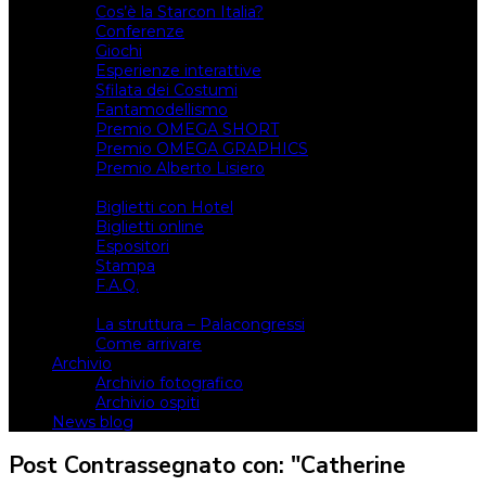
Cos’è la Starcon Italia?
Conferenze
Giochi
Esperienze interattive
Sfilata dei Costumi
Fantamodellismo
Premio OMEGA SHORT
Premio OMEGA GRAPHICS
Premio Alberto Lisiero
Biglietti
Biglietti con Hotel
Biglietti online
Espositori
Stampa
F.A.Q.
Il luogo
La struttura – Palacongressi
Come arrivare
Archivio
Archivio fotografico
Archivio ospiti
News blog
Post Contrassegnato con: "Catherine