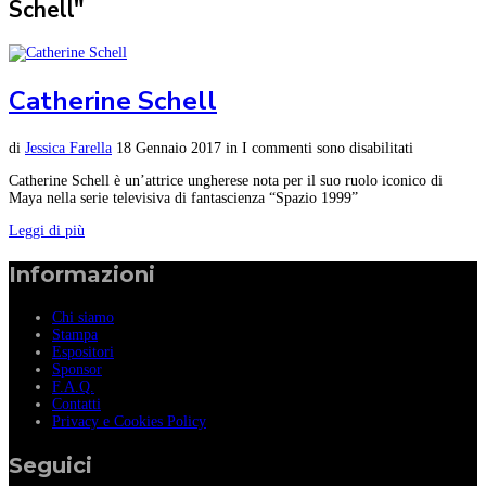
Schell"
Catherine Schell
di
Jessica Farella
18 Gennaio 2017
in
I commenti sono disabilitati
Catherine Schell è un’attrice ungherese nota per il suo ruolo iconico di
Maya nella serie televisiva di fantascienza “Spazio 1999”
Leggi di più
Informazioni
Chi siamo
Stampa
Espositori
Sponsor
F.A.Q.
Contatti
Privacy e Cookies Policy
Seguici