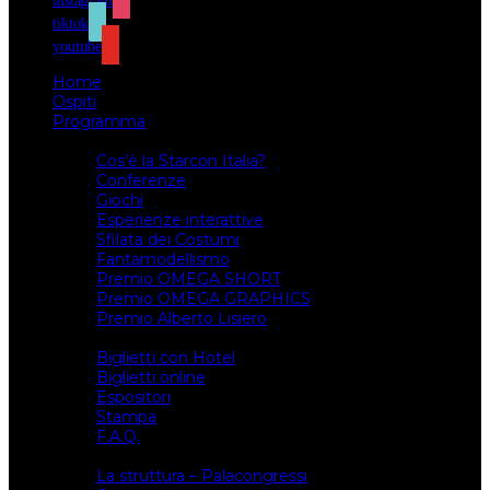
instagram
tiktok
youtube
Home
Ospiti
Programma
Attività
Cos’è la Starcon Italia?
Conferenze
Giochi
Esperienze interattive
Sfilata dei Costumi
Fantamodellismo
Premio OMEGA SHORT
Premio OMEGA GRAPHICS
Premio Alberto Lisiero
Biglietti
Biglietti con Hotel
Biglietti online
Espositori
Stampa
F.A.Q.
Il luogo
La struttura – Palacongressi