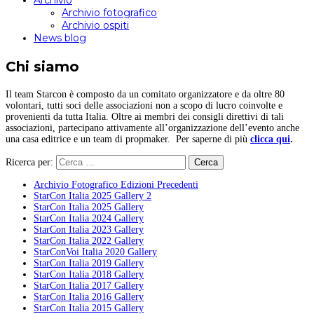
Archivio
Archivio fotografico
Archivio ospiti
News blog
Chi siamo
Il team Starcon è composto da un comitato organizzatore e da oltre 80
volontari, tutti soci delle associazioni non a scopo di lucro coinvolte e
provenienti da tutta Italia. Oltre ai membri dei consigli direttivi di tali
associazioni, partecipano attivamente all’organizzazione dell’evento anche
una casa editrice e un team di propmaker. Per saperne di più
clicca qui
.
Ricerca per:
Archivio Fotografico Edizioni Precedenti
StarCon Italia 2025 Gallery 2
StarCon Italia 2025 Gallery
StarCon Italia 2024 Gallery
StarCon Italia 2023 Gallery
StarCon Italia 2022 Gallery
StarConVoi Italia 2020 Gallery
StarCon Italia 2019 Gallery
StarCon Italia 2018 Gallery
StarCon Italia 2017 Gallery
StarCon Italia 2016 Gallery
StarCon Italia 2015 Gallery