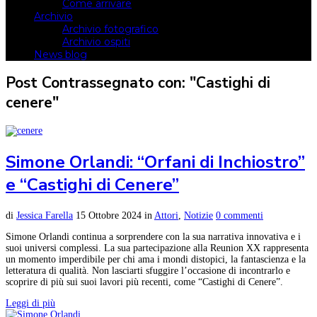
Come arrivare
Archivio
Archivio fotografico
Archivio ospiti
News blog
Post Contrassegnato con: "Castighi di
cenere"
Simone Orlandi: “Orfani di Inchiostro”
e “Castighi di Cenere”
di
Jessica Farella
15 Ottobre 2024
in
Attori
,
Notizie
0 commenti
Simone Orlandi continua a sorprendere con la sua narrativa innovativa e i
suoi universi complessi. La sua partecipazione alla Reunion XX rappresenta
un momento imperdibile per chi ama i mondi distopici, la fantascienza e la
letteratura di qualità. Non lasciarti sfuggire l’occasione di incontrarlo e
scoprire di più sui suoi lavori più recenti, come “Castighi di Cenere”.
Leggi di più