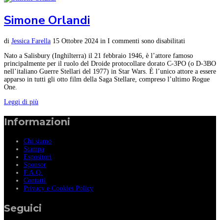
Simone Orlandi
di
Jessica Farella
15 Ottobre 2024
in
I commenti sono disabilitati
Nato a Salisbury (Inghilterra) il 21 febbraio 1946, è l’attore famoso
principalmente per il ruolo del Droide protocollare dorato C-3PO (o D-3BO
nell’italiano Guerre Stellari del 1977) in Star Wars. È l’unico attore a essere
apparso in tutti gli otto film della Saga Stellare, compreso l’ultimo Rogue
One.
Leggi di più
Informazioni
Chi siamo
Stampa
Espositori
Sponsor
F.A.Q.
Contatti
Privacy e Cookies Policy
Seguici