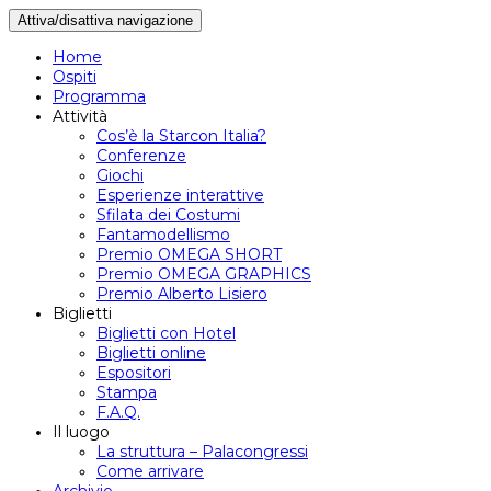
Attiva/disattiva navigazione
Home
Ospiti
Programma
Attività
Cos’è la Starcon Italia?
Conferenze
Giochi
Esperienze interattive
Sfilata dei Costumi
Fantamodellismo
Premio OMEGA SHORT
Premio OMEGA GRAPHICS
Premio Alberto Lisiero
Biglietti
Biglietti con Hotel
Biglietti online
Espositori
Stampa
F.A.Q.
Il luogo
La struttura – Palacongressi
Come arrivare