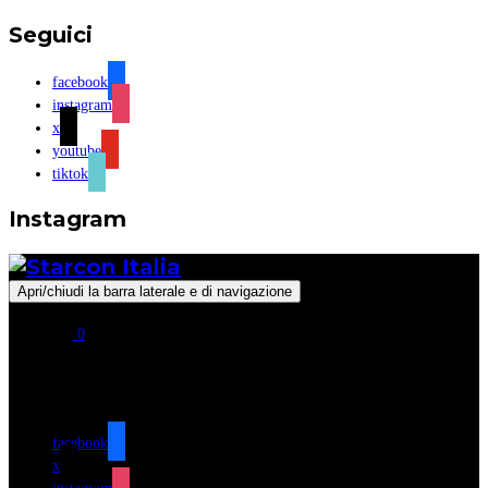
Seguici
facebook
instagram
x
youtube
tiktok
Instagram
Apri/chiudi la barra laterale e di navigazione
0
Seguici
facebook
x