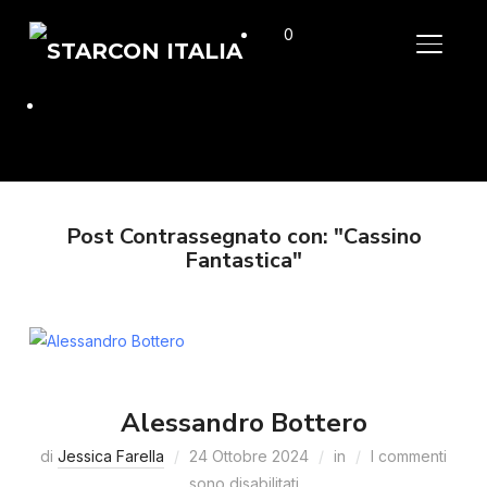
0
APRI/C
Post Contrassegnato con: "Cassino
Fantastica"
Alessandro Bottero
di
Jessica Farella
24 Ottobre 2024
in
I commenti
sono disabilitati