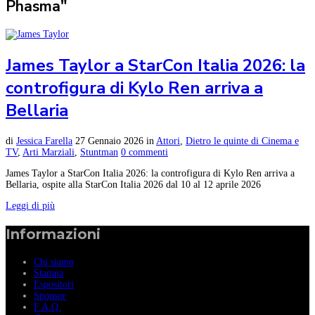
Phasma"
James Taylor a StarCon Italia 2026: la
controfigura di Kylo Ren arriva a
Bellaria
di
Jessica Farella
27 Gennaio 2026
in
Attori
,
Dietro le quinte di Cinema e
TV
,
Arti Marziali
,
Stuntman
0 commenti
James Taylor a StarCon Italia 2026: la controfigura di Kylo Ren arriva a
Bellaria, ospite alla StarCon Italia 2026 dal 10 al 12 aprile 2026
Leggi di più
Informazioni
Chi siamo
Stampa
Espositori
Sponsor
F.A.Q.