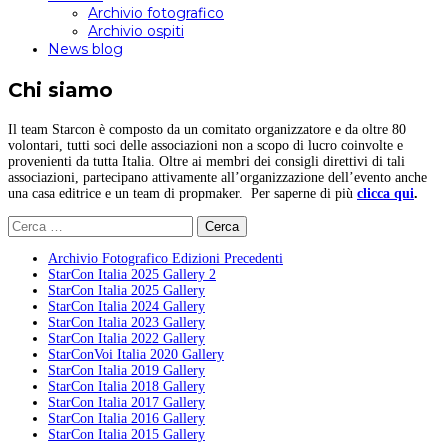
Archivio fotografico
Archivio ospiti
News blog
Chi siamo
Il team Starcon è composto da un comitato organizzatore e da oltre 80
volontari, tutti soci delle associazioni non a scopo di lucro coinvolte e
provenienti da tutta Italia. Oltre ai membri dei consigli direttivi di tali
associazioni, partecipano attivamente all’organizzazione dell’evento anche
una casa editrice e un team di propmaker. Per saperne di più
clicca qui
.
Ricerca
per:
Archivio Fotografico Edizioni Precedenti
StarCon Italia 2025 Gallery 2
StarCon Italia 2025 Gallery
StarCon Italia 2024 Gallery
StarCon Italia 2023 Gallery
StarCon Italia 2022 Gallery
StarConVoi Italia 2020 Gallery
StarCon Italia 2019 Gallery
StarCon Italia 2018 Gallery
StarCon Italia 2017 Gallery
StarCon Italia 2016 Gallery
StarCon Italia 2015 Gallery