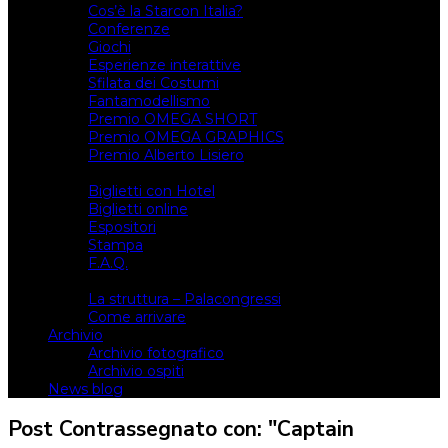
Cos’è la Starcon Italia?
Conferenze
Giochi
Esperienze interattive
Sfilata dei Costumi
Fantamodellismo
Premio OMEGA SHORT
Premio OMEGA GRAPHICS
Premio Alberto Lisiero
Biglietti
Biglietti con Hotel
Biglietti online
Espositori
Stampa
F.A.Q.
Il luogo
La struttura – Palacongressi
Come arrivare
Archivio
Archivio fotografico
Archivio ospiti
News blog
Post Contrassegnato con: "Captain