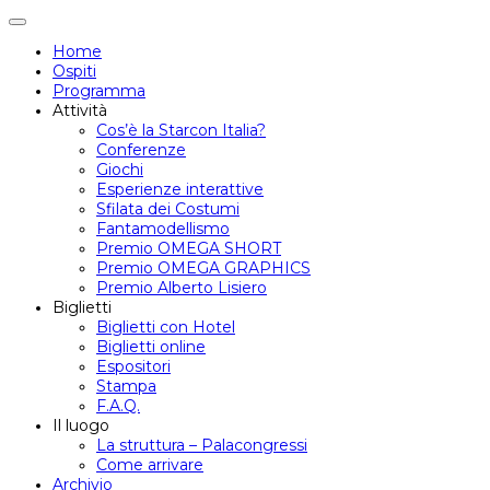
Attiva/disattiva
navigazione
Home
Ospiti
Programma
Attività
Cos’è la Starcon Italia?
Conferenze
Giochi
Esperienze interattive
Sfilata dei Costumi
Fantamodellismo
Premio OMEGA SHORT
Premio OMEGA GRAPHICS
Premio Alberto Lisiero
Biglietti
Biglietti con Hotel
Biglietti online
Espositori
Stampa
F.A.Q.
Il luogo
La struttura – Palacongressi
Come arrivare
Archivio