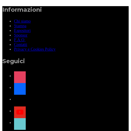
Informazioni
Chi siamo
Stampa
Espositori
Sponsor
F.A.Q.
Contatti
Privacy e Cookies Policy
Seguici
instagram
facebook
x
youtube
tiktok