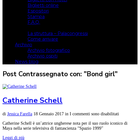
Biglietti online
Espositori
Stampa
F.A.Q.
Il luogo
La struttura – Palacongressi
Come arrivare
Archivio
Archivio fotografico
Archivio ospiti
News blog
Post Contrassegnato con: "Bond girl"
Catherine Schell
di
Jessica Farella
18 Gennaio 2017
in
I commenti sono disabilitati
Catherine Schell è un’attrice ungherese nota per il suo ruolo iconico di
Maya nella serie televisiva di fantascienza “Spazio 1999”
Leggi di più