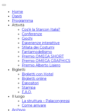
Attiva/disattiva
navigazione
Home
Ospiti
Programma
Attività
Cos’è la Starcon Italia?
Conferenze
Giochi
Esperienze interattive
Sfilata dei Costumi
Fantamodellismo
Premio OMEGA SHORT
Premio OMEGA GRAPHICS
Premio Alberto Lisiero
Biglietti
Biglietti con Hotel
Biglietti online
Espositori
Stampa
F.A.Q.
Il luogo
La struttura – Palacongressi
Come arrivare
Archivio