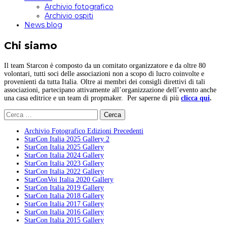
Archivio fotografico
Archivio ospiti
News blog
Chi siamo
Il team Starcon è composto da un comitato organizzatore e da oltre 80
volontari, tutti soci delle associazioni non a scopo di lucro coinvolte e
provenienti da tutta Italia. Oltre ai membri dei consigli direttivi di tali
associazioni, partecipano attivamente all’organizzazione dell’evento anche
una casa editrice e un team di propmaker. Per saperne di più
clicca qui
.
Ricerca
per:
Archivio Fotografico Edizioni Precedenti
StarCon Italia 2025 Gallery 2
StarCon Italia 2025 Gallery
StarCon Italia 2024 Gallery
StarCon Italia 2023 Gallery
StarCon Italia 2022 Gallery
StarConVoi Italia 2020 Gallery
StarCon Italia 2019 Gallery
StarCon Italia 2018 Gallery
StarCon Italia 2017 Gallery
StarCon Italia 2016 Gallery
StarCon Italia 2015 Gallery