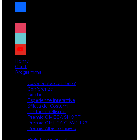
facebook
x
instagram
tiktok
youtube
Home
Ospiti
Programma
Attività
Cos’è la Starcon Italia?
Conferenze
Giochi
Esperienze interattive
Sfilata dei Costumi
Fantamodellismo
Premio OMEGA SHORT
Premio OMEGA GRAPHICS
Premio Alberto Lisiero
Biglietti
Biglietti con Hotel