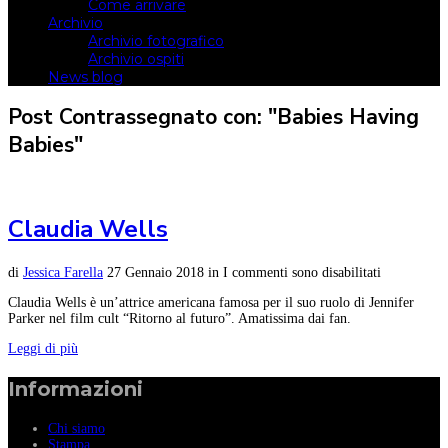
Come arrivare
Archivio
Archivio fotografico
Archivio ospiti
News blog
Post Contrassegnato con: "Babies Having
Babies"
Claudia Wells
di
Jessica Farella
27 Gennaio 2018
in
I commenti sono disabilitati
Claudia Wells è un’attrice americana famosa per il suo ruolo di Jennifer
Parker nel film cult “Ritorno al futuro”. Amatissima dai fan.
Leggi di più
Informazioni
Chi siamo
Stampa