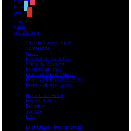
instagram
tiktok
youtube
Home
Ospiti
Programma
Attività
Cos’è la Starcon Italia?
Conferenze
Giochi
Esperienze interattive
Sfilata dei Costumi
Fantamodellismo
Premio OMEGA SHORT
Premio OMEGA GRAPHICS
Premio Alberto Lisiero
Biglietti
Biglietti con Hotel
Biglietti online
Espositori
Stampa
F.A.Q.
Il luogo
La struttura – Palacongressi