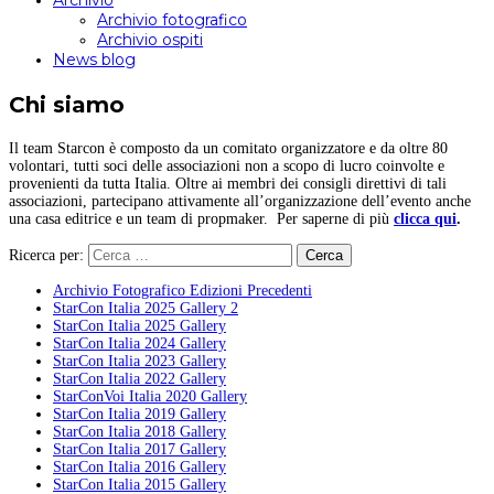
Archivio
Archivio fotografico
Archivio ospiti
News blog
Chi siamo
Il team Starcon è composto da un comitato organizzatore e da oltre 80
volontari, tutti soci delle associazioni non a scopo di lucro coinvolte e
provenienti da tutta Italia. Oltre ai membri dei consigli direttivi di tali
associazioni, partecipano attivamente all’organizzazione dell’evento anche
una casa editrice e un team di propmaker. Per saperne di più
clicca qui
.
Ricerca per:
Archivio Fotografico Edizioni Precedenti
StarCon Italia 2025 Gallery 2
StarCon Italia 2025 Gallery
StarCon Italia 2024 Gallery
StarCon Italia 2023 Gallery
StarCon Italia 2022 Gallery
StarConVoi Italia 2020 Gallery
StarCon Italia 2019 Gallery
StarCon Italia 2018 Gallery
StarCon Italia 2017 Gallery
StarCon Italia 2016 Gallery
StarCon Italia 2015 Gallery