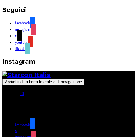
Seguici
facebook
instagram
x
youtube
tiktok
Instagram
Apri/chiudi la barra laterale e di navigazione
0
Seguici
facebook
x