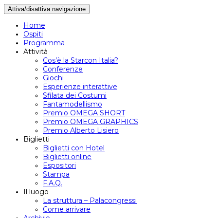
Attiva/disattiva navigazione
Home
Ospiti
Programma
Attività
Cos’è la Starcon Italia?
Conferenze
Giochi
Esperienze interattive
Sfilata dei Costumi
Fantamodellismo
Premio OMEGA SHORT
Premio OMEGA GRAPHICS
Premio Alberto Lisiero
Biglietti
Biglietti con Hotel
Biglietti online
Espositori
Stampa
F.A.Q.
Il luogo
La struttura – Palacongressi
Come arrivare