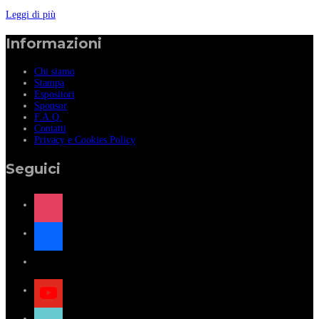
Leggi di più
Informazioni
Chi siamo
Stampa
Espositori
Sponsor
F.A.Q.
Contatti
Privacy e Cookies Policy
Seguici
instagram
facebook
x
youtube
tiktok