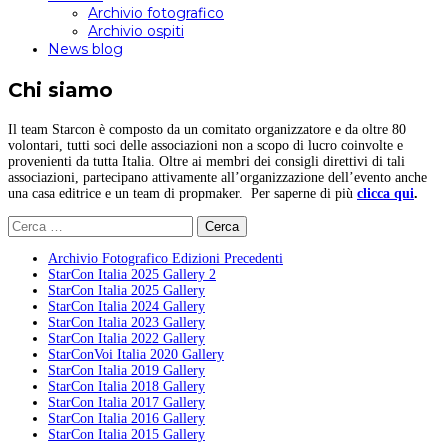
Archivio fotografico
Archivio ospiti
News blog
Chi siamo
Il team Starcon è composto da un comitato organizzatore e da oltre 80
volontari, tutti soci delle associazioni non a scopo di lucro coinvolte e
provenienti da tutta Italia. Oltre ai membri dei consigli direttivi di tali
associazioni, partecipano attivamente all’organizzazione dell’evento anche
una casa editrice e un team di propmaker. Per saperne di più
clicca qui
.
Ricerca
per:
Archivio Fotografico Edizioni Precedenti
StarCon Italia 2025 Gallery 2
StarCon Italia 2025 Gallery
StarCon Italia 2024 Gallery
StarCon Italia 2023 Gallery
StarCon Italia 2022 Gallery
StarConVoi Italia 2020 Gallery
StarCon Italia 2019 Gallery
StarCon Italia 2018 Gallery
StarCon Italia 2017 Gallery
StarCon Italia 2016 Gallery
StarCon Italia 2015 Gallery