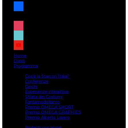
facebook
x
instagram
tiktok
youtube
Home
Ospiti
Programma
Attività
Cos’è la Starcon Italia?
Conferenze
Giochi
Esperienze interattive
Sfilata dei Costumi
Fantamodellismo
Premio OMEGA SHORT
Premio OMEGA GRAPHICS
Premio Alberto Lisiero
Biglietti
Biglietti con Hotel