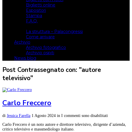
Biglietti online
Espositori
Stampa
F.A.Q.
Il luogo
La struttura – Palacongressi
Come arrivare
Archivio
Archivio fotografico
Archivio ospiti
News blog
Post Contrassegnato con: "autore
televisivo"
Carlo Freccero
di
Jessica Farella
1 Agosto 2024
in
I commenti sono disabilitati
Carlo Freccero è un noto autore e direttore televisivo, dirigente d’azienda,
critico televisivo e massmediologo italiano.