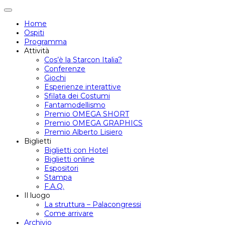
Attiva/disattiva
navigazione
Home
Ospiti
Programma
Attività
Cos’è la Starcon Italia?
Conferenze
Giochi
Esperienze interattive
Sfilata dei Costumi
Fantamodellismo
Premio OMEGA SHORT
Premio OMEGA GRAPHICS
Premio Alberto Lisiero
Biglietti
Biglietti con Hotel
Biglietti online
Espositori
Stampa
F.A.Q.
Il luogo
La struttura – Palacongressi
Come arrivare
Archivio