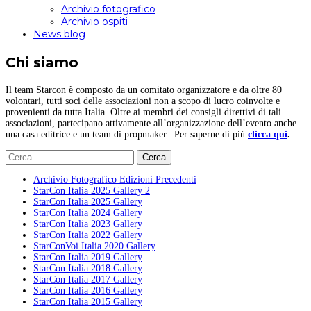
Archivio fotografico
Archivio ospiti
News blog
Chi siamo
Il team Starcon è composto da un comitato organizzatore e da oltre 80
volontari, tutti soci delle associazioni non a scopo di lucro coinvolte e
provenienti da tutta Italia. Oltre ai membri dei consigli direttivi di tali
associazioni, partecipano attivamente all’organizzazione dell’evento anche
una casa editrice e un team di propmaker. Per saperne di più
clicca qui
.
Ricerca
per:
Archivio Fotografico Edizioni Precedenti
StarCon Italia 2025 Gallery 2
StarCon Italia 2025 Gallery
StarCon Italia 2024 Gallery
StarCon Italia 2023 Gallery
StarCon Italia 2022 Gallery
StarConVoi Italia 2020 Gallery
StarCon Italia 2019 Gallery
StarCon Italia 2018 Gallery
StarCon Italia 2017 Gallery
StarCon Italia 2016 Gallery
StarCon Italia 2015 Gallery