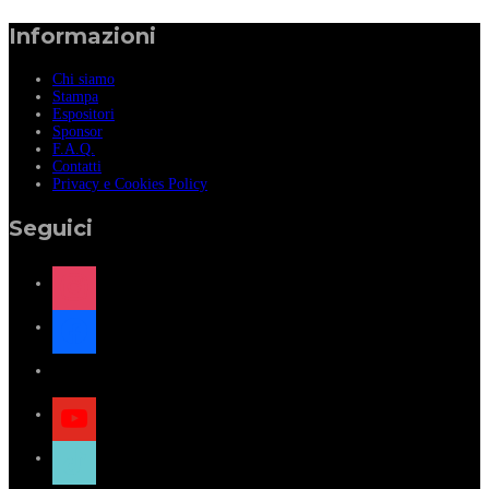
Informazioni
Chi siamo
Stampa
Espositori
Sponsor
F.A.Q.
Contatti
Privacy e Cookies Policy
Seguici
instagram
facebook
x
youtube
tiktok