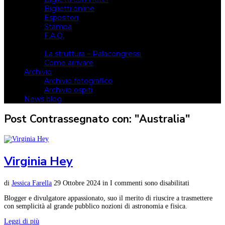
Biglietti online
Espositori
Stampa
F.A.Q.
Il luogo
La struttura – Palacongressi
Come arrivare
Archivio
Archivio fotografico
Archivio ospiti
News blog
Post Contrassegnato con: "Australia"
Virginia Hey
di
Jessica Farella
29 Ottobre 2024
in
I commenti sono disabilitati
Blogger e divulgatore appassionato, suo il merito di riuscire a trasmettere
con semplicità al grande pubblico nozioni di astronomia e fisica.
Leggi di più