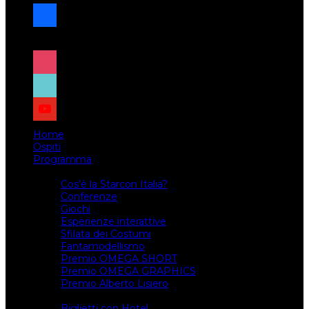
facebook
x
instagram
tiktok
youtube
Home
Ospiti
Programma
Attività
Cos’è la Starcon Italia?
Conferenze
Giochi
Esperienze interattive
Sfilata dei Costumi
Fantamodellismo
Premio OMEGA SHORT
Premio OMEGA GRAPHICS
Premio Alberto Lisiero
Biglietti
Biglietti con Hotel