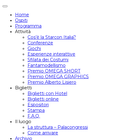
Attiva/disattiva
navigazione
Home
Ospiti
Programma
Attività
Cos’è la Starcon Italia?
Conferenze
Giochi
Esperienze interattive
Sfilata dei Costumi
Fantamodellismo
Premio OMEGA SHORT
Premio OMEGA GRAPHICS
Premio Alberto Lisiero
Biglietti
Biglietti con Hotel
Biglietti online
Espositori
Stampa
F.A.Q.
Il luogo
La struttura – Palacongressi
Come arrivare
Archivio