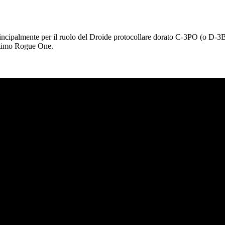
principalmente per il ruolo del Droide protocollare dorato C-3PO (o D-3BO
’ultimo Rogue One.