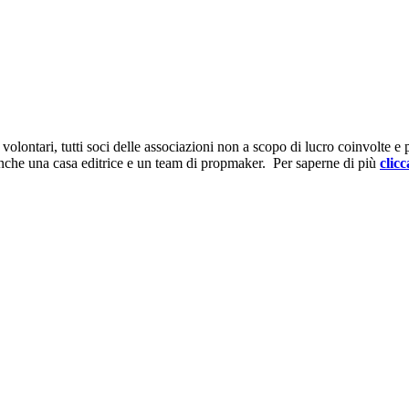
ontari, tutti soci delle associazioni non a scopo di lucro coinvolte e prov
anche una casa editrice e un team di propmaker. Per saperne di più
clicc