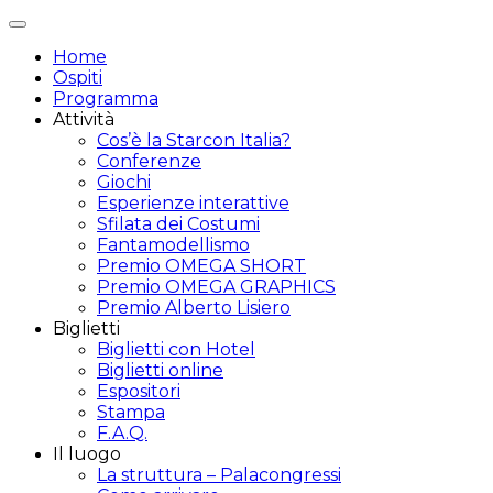
Attiva/disattiva
navigazione
Home
Ospiti
Programma
Attività
Cos’è la Starcon Italia?
Conferenze
Giochi
Esperienze interattive
Sfilata dei Costumi
Fantamodellismo
Premio OMEGA SHORT
Premio OMEGA GRAPHICS
Premio Alberto Lisiero
Biglietti
Biglietti con Hotel
Biglietti online
Espositori
Stampa
F.A.Q.
Il luogo
La struttura – Palacongressi