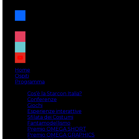
navigazione
facebook
x
instagram
tiktok
youtube
Home
Ospiti
Programma
Attività
Cos’è la Starcon Italia?
Conferenze
Giochi
Esperienze interattive
Sfilata dei Costumi
Fantamodellismo
Premio OMEGA SHORT
Premio OMEGA GRAPHICS