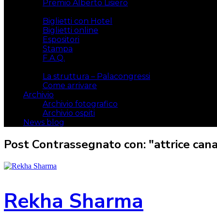
Premio Alberto Lisiero
Biglietti
Biglietti con Hotel
Biglietti online
Espositori
Stampa
F.A.Q.
Il luogo
La struttura – Palacongressi
Come arrivare
Archivio
Archivio fotografico
Archivio ospiti
News blog
Post Contrassegnato con: "attrice can
Rekha Sharma