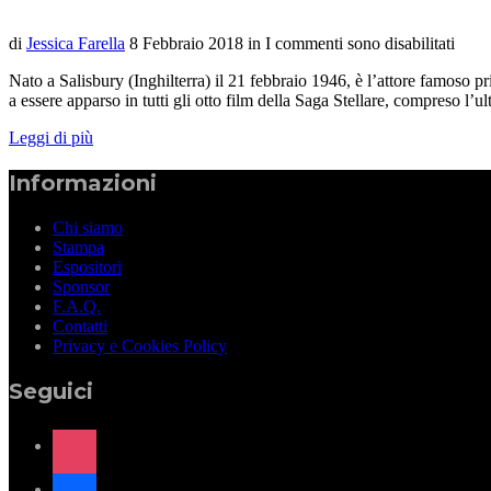
di
Jessica Farella
8 Febbraio 2018
in
I commenti sono disabilitati
Nato a Salisbury (Inghilterra) il 21 febbraio 1946, è l’attore famoso 
a essere apparso in tutti gli otto film della Saga Stellare, compreso l
Leggi di più
Informazioni
Chi siamo
Stampa
Espositori
Sponsor
F.A.Q.
Contatti
Privacy e Cookies Policy
Seguici
instagram
facebook