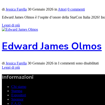
di
Jessica Farella
30 Gennaio 2026
in
Attori
0 commenti
Edward James Olmos è l’ospite d’onore della StarCon Italia 2026! Inco
Leggi di più
Edward James Olmos
di
Jessica Farella
30 Gennaio 2026
in
I commenti sono disabilitati
Leggi di più
Informazioni
Chi siamo
Stampa
Espositori
Sponsor
F.A.Q.