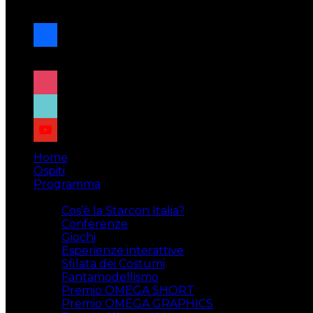
navigazione
facebook
x
instagram
tiktok
youtube
Home
Ospiti
Programma
Attività
Cos’è la Starcon Italia?
Conferenze
Giochi
Esperienze interattive
Sfilata dei Costumi
Fantamodellismo
Premio OMEGA SHORT
Premio OMEGA GRAPHICS