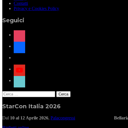
Contatti
Privacy e Cookies Policy
Seguici
instagram
facebook
x
youtube
tiktok
Ricerca
per:
StarCon Italia 2026
Dal
10 al 12 Aprile 2026
,
Palacongressi
Bellar
Biglietti online