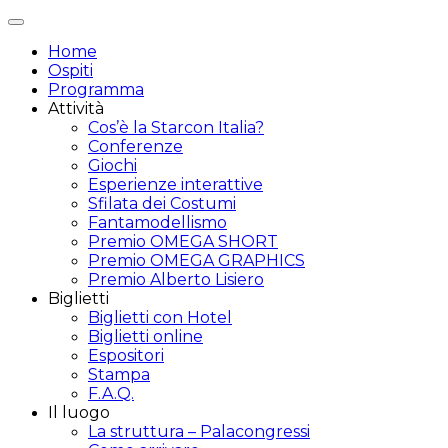
Attiva/disattiva
navigazione
Home
Ospiti
Programma
Attività
Cos’è la Starcon Italia?
Conferenze
Giochi
Esperienze interattive
Sfilata dei Costumi
Fantamodellismo
Premio OMEGA SHORT
Premio OMEGA GRAPHICS
Premio Alberto Lisiero
Biglietti
Biglietti con Hotel
Biglietti online
Espositori
Stampa
F.A.Q.
Il luogo
La struttura – Palacongressi