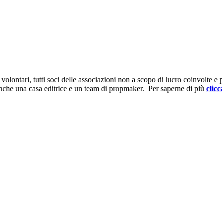
ontari, tutti soci delle associazioni non a scopo di lucro coinvolte e prov
anche una casa editrice e un team di propmaker. Per saperne di più
clicc