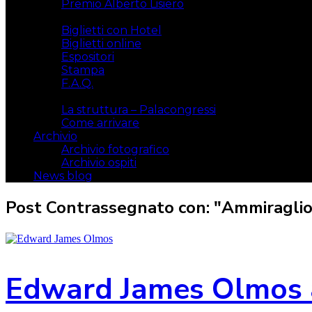
Premio Alberto Lisiero
Biglietti
Biglietti con Hotel
Biglietti online
Espositori
Stampa
F.A.Q.
Il luogo
La struttura – Palacongressi
Come arrivare
Archivio
Archivio fotografico
Archivio ospiti
News blog
Post Contrassegnato con: "Ammiragli
Edward James Olmos a 