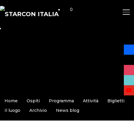
0
AP
face
x
insta
tikto
yout
Home
Ospiti
Programma
Attività
Biglietti
Il luogo
Archivio
News blog