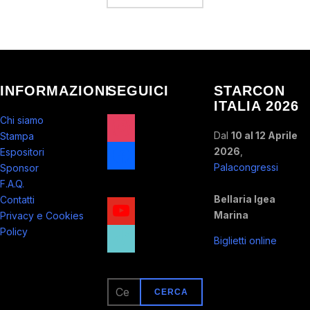
INFORMAZIONI
SEGUICI
STARCON
ITALIA 2026
instagram
Chi siamo
Dal
10 al 12 Aprile
Stampa
facebook
2026
,
Espositori
Palacongressi
Sponsor
x
F.A.Q.
Bellaria Igea
Contatti
youtube
Marina
Privacy e Cookies
tiktok
Policy
Biglietti online
Ricerca
per: