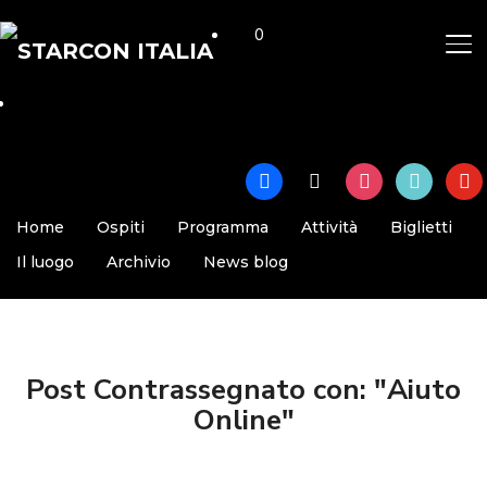
0
AP
facebook
x
instagram
tiktok
yout
Home
Ospiti
Programma
Attività
Biglietti
Il luogo
Archivio
News blog
Post Contrassegnato con: "Aiuto
Online"