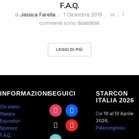
F.A.Q.
di
Jessica Farella
1 Dicembre 2016
in
I
commenti sono disabilitati
LEGGI DI PIÙ
INFORMAZIONI
SEGUICI
STARCON
ITALIA 2026
Chi siamo
instagram
facebook
Dal
10 al 12 Aprile
Stampa
2026
,
Espositori
x
youtube
Palacongressi
Sponsor
F.A.Q.
tiktok