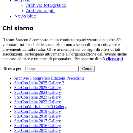
Archivio
Archivio fotografico
Archivio ospiti
News blog
Chi siamo
Il team Starcon è composto da un comitato organizzatore e da oltre 80
volontari, tutti soci delle associazioni non a scopo di lucro coinvolte e
provenienti da tutta Italia. Oltre ai membri dei consigli direttivi di tali
associazioni, partecipano attivamente all’organizzazione dell’evento anche
una casa editrice e un team di propmaker. Per saperne di più
clicca qui
.
Ricerca per:
Archivio Fotografico Edizioni Precedenti
StarCon Italia 2025 Gallery 2
StarCon Italia 2025 Gallery
StarCon Italia 2024 Gallery
StarCon Italia 2023 Gallery
StarCon Italia 2022 Gallery
StarConVoi Italia 2020 Gallery
StarCon Italia 2019 Gallery
StarCon Italia 2018 Gallery
StarCon Italia 2017 Gallery
StarCon Italia 2016 Gallery
StarCon Italia 2015 Gallery