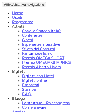
Attiva/disattiva navigazione
Home
Ospiti
Programma
Attività
Cos’è la Starcon Italia?
Conferenze
Giochi
Esperienze interattive
Sfilata dei Costumi
Fantamodellismo
Premio OMEGA SHORT
Premio OMEGA GRAPHICS
Premio Alberto Lisiero
Biglietti
Biglietti con Hotel
Biglietti online
Espositori
Stampa
F.A.Q.
Il luogo
La struttura – Palacongressi
Come arrivare