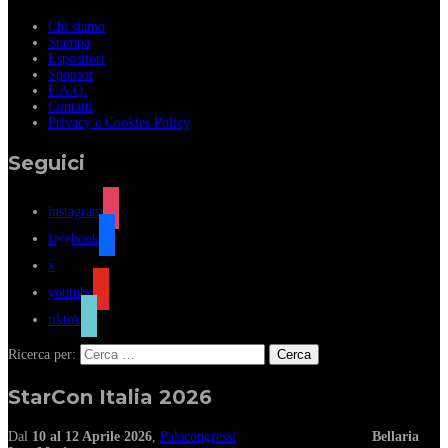
Chi siamo
Stampa
Espositori
Sponsor
F.A.Q.
Contatti
Privacy e Cookies Policy
Seguici
instagram
facebook
x
youtube
tiktok
Ricerca per:
StarCon Italia 2026
Dal
10 al 12 Aprile 2026
,
Palacongressi
Bellaria