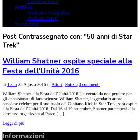
Come arrivare
Archivio
Archivio fotografico
Archivio ospiti
News blog
Post Contrassegnato con: "50 anni di Star
Trek"
William Shatner ospite speciale alla
Festa dell’Unità 2016
di
Team
25 Agosto 2016
in
Attori
,
Notizie
0 commenti
William Shatner alla Festa dell’Unità 2016 Un evento da non perdere per
gli appassionati di fantascienza: William Shatner, leggendario attore
canadese celebre per il suo ruolo del Capitano Kirk in Star Trek, sarà ospite
alla Festa dell’Unità 2016. Dal 16 al 19 settembre, Shatner parteciperà alla
kermesse organizzata al Parco […]
Leggi di più
Informazioni