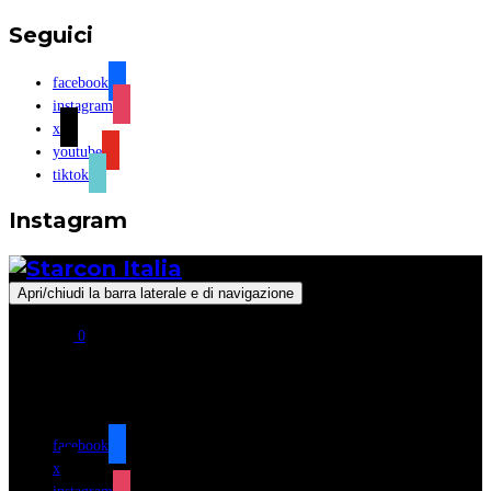
Seguici
facebook
instagram
x
youtube
tiktok
Instagram
Apri/chiudi la barra laterale e di navigazione
0
Seguici
facebook
x