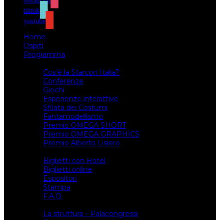
instagram
tiktok
youtube
Home
Ospiti
Programma
Attività
Cos’è la Starcon Italia?
Conferenze
Giochi
Esperienze interattive
Sfilata dei Costumi
Fantamodellismo
Premio OMEGA SHORT
Premio OMEGA GRAPHICS
Premio Alberto Lisiero
Biglietti
Biglietti con Hotel
Biglietti online
Espositori
Stampa
F.A.Q.
Il luogo
La struttura – Palacongressi