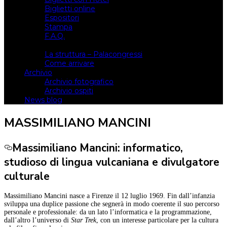
Biglietti online
Espositori
Stampa
F.A.Q.
Il luogo
La struttura – Palacongressi
Come arrivare
Archivio
Archivio fotografico
Archivio ospiti
News blog
MASSIMILIANO MANCINI
Massimiliano Mancini: informatico,
studioso di lingua vulcaniana e divulgatore
culturale
Massimiliano Mancini nasce a Firenze il 12 luglio 1969. Fin dall’infanzia
sviluppa una duplice passione che segnerà in modo coerente il suo percorso
personale e professionale: da un lato l’informatica e la programmazione,
dall’altro l’universo di
Star Trek
, con un interesse particolare per la cultura