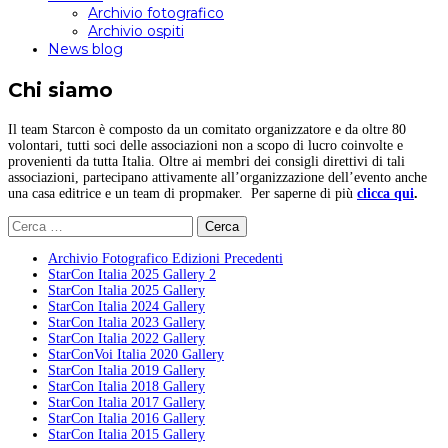
Archivio fotografico
Archivio ospiti
News blog
Chi siamo
Il team Starcon è composto da un comitato organizzatore e da oltre 80
volontari, tutti soci delle associazioni non a scopo di lucro coinvolte e
provenienti da tutta Italia. Oltre ai membri dei consigli direttivi di tali
associazioni, partecipano attivamente all’organizzazione dell’evento anche
una casa editrice e un team di propmaker. Per saperne di più
clicca qui
.
Ricerca
per:
Archivio Fotografico Edizioni Precedenti
StarCon Italia 2025 Gallery 2
StarCon Italia 2025 Gallery
StarCon Italia 2024 Gallery
StarCon Italia 2023 Gallery
StarCon Italia 2022 Gallery
StarConVoi Italia 2020 Gallery
StarCon Italia 2019 Gallery
StarCon Italia 2018 Gallery
StarCon Italia 2017 Gallery
StarCon Italia 2016 Gallery
StarCon Italia 2015 Gallery