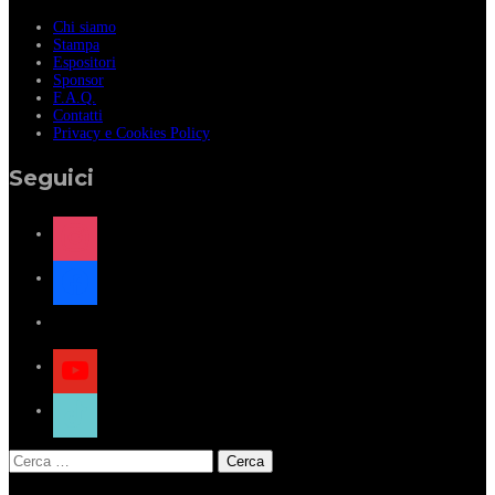
Chi siamo
Stampa
Espositori
Sponsor
F.A.Q.
Contatti
Privacy e Cookies Policy
Seguici
instagram
facebook
x
youtube
tiktok
Ricerca
per: