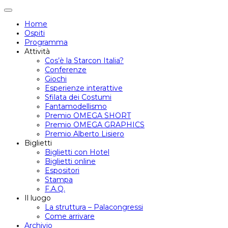
Attiva/disattiva
navigazione
Home
Ospiti
Programma
Attività
Cos’è la Starcon Italia?
Conferenze
Giochi
Esperienze interattive
Sfilata dei Costumi
Fantamodellismo
Premio OMEGA SHORT
Premio OMEGA GRAPHICS
Premio Alberto Lisiero
Biglietti
Biglietti con Hotel
Biglietti online
Espositori
Stampa
F.A.Q.
Il luogo
La struttura – Palacongressi
Come arrivare
Archivio