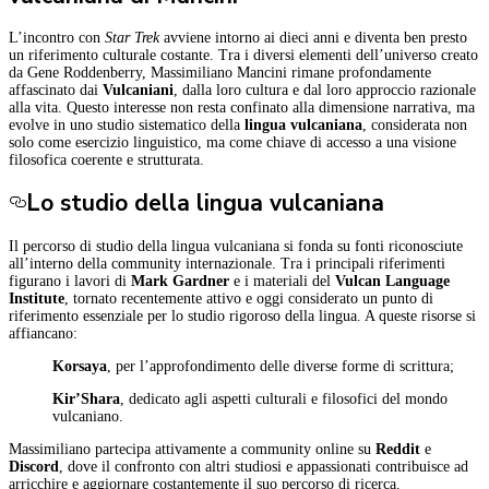
L’incontro con
Star Trek
avviene intorno ai dieci anni e diventa ben presto
un riferimento culturale costante. Tra i diversi elementi dell’universo creato
da Gene Roddenberry, Massimiliano Mancini rimane profondamente
affascinato dai
Vulcaniani
, dalla loro cultura e dal loro approccio razionale
alla vita. Questo interesse non resta confinato alla dimensione narrativa, ma
evolve in uno studio sistematico della
lingua vulcaniana
, considerata non
solo come esercizio linguistico, ma come chiave di accesso a una visione
filosofica coerente e strutturata.
Lo studio della lingua vulcaniana
Il percorso di studio della lingua vulcaniana si fonda su fonti riconosciute
all’interno della community internazionale. Tra i principali riferimenti
figurano i lavori di
Mark Gardner
e i materiali del
Vulcan Language
Institute
, tornato recentemente attivo e oggi considerato un punto di
riferimento essenziale per lo studio rigoroso della lingua. A queste risorse si
affiancano:
Korsaya
, per l’approfondimento delle diverse forme di scrittura;
Kir’Shara
, dedicato agli aspetti culturali e filosofici del mondo
vulcaniano.
Massimiliano partecipa attivamente a community online su
Reddit
e
Discord
, dove il confronto con altri studiosi e appassionati contribuisce ad
arricchire e aggiornare costantemente il suo percorso di ricerca.