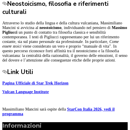
Neostoicismo, filosofia e riferimenti
culturali
Attraverso lo studio della lingua e della cultura vulcaniana, Massimiliano
Mancini si avvicina al
neostoicismo
, individuando nel pensiero di
Massimo
Pigliucci
un punto di contatto tra filosofia classica e sensibilità
contemporanea. I testi di Pigliucci rappresentano per lui un riferimento
costante, sia sul piano personale sia professionale. In particolare,
Come
essere stoici
viene considerato un vero e proprio “manuale di vita”. In
questo percorso riconosce forti affinità tra il neostoicismo e la filosofia
vulcaniana: la centralità della razionalità, il governo delle emozioni, il senso
del dovere e l’attenzione alle conseguenze etiche delle proprie azioni.
Link Utili
Pagina Ufficiale di Star Trek Horizon
Vulcan Language Institute
Massimiliano Mancini sarà ospite della
StarCon Italia 2026, vedi il
programma
Informazioni