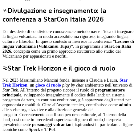
Divulgazione e insegnamento: la
conferenza a StarCon Italia 2026
Dal desiderio di condividere conoscenze e metodo nasce l’idea di insegnare
la lingua vulcaniana in modo accessibile ma rigoroso, integrando lingua,
cultura e filosofia. In questo contesto si inserisce la conferenza
“Lezione di
lingua vulcaniana (Vuhlkansu Tupa)”
, in programma a
StarCon Italia
2026
, concepita come un primo approccio strutturato allo studio del
Vulcaniano per appassionati e neofiti.
Star Trek Horizon e il gioco di ruolo
Nel 2023 Massimiliano Mancini fonda, insieme a Claudia e Laura,
Star
Trek Horizon
, un
gioco di ruolo
play by chat
ambientato nell’universo di
Star Trek
. All’interno del progetto ricopre il ruolo di
programmatore
principale
, sviluppando integralmente il codice della land: un sistema
progettato da zero, in continua evoluzione, già apprezzato dagli utenti per
ergonomia e usabilità. Oltre all’aspetto tecnico, contribuisce come
admin
alle scelte organizzative e alla direzione generale del
progetto. Coerentemente con il suo percorso culturale, all’interno della
land, così come in precedenti esperienze di gioco di ruolo,interpreta
prevalentemente
personaggi vulcaniani
, ispirandosi in particolare a figure
iconiche come
Spock
e
T’Pol
.