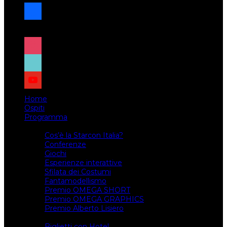
facebook
x
instagram
tiktok
youtube
Home
Ospiti
Programma
Attività
Cos’è la Starcon Italia?
Conferenze
Giochi
Esperienze interattive
Sfilata dei Costumi
Fantamodellismo
Premio OMEGA SHORT
Premio OMEGA GRAPHICS
Premio Alberto Lisiero
Biglietti
Biglietti con Hotel