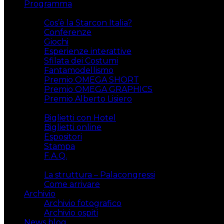
Programma
Attività
Cos’è la Starcon Italia?
Conferenze
Giochi
Esperienze interattive
Sfilata dei Costumi
Fantamodellismo
Premio OMEGA SHORT
Premio OMEGA GRAPHICS
Premio Alberto Lisiero
Biglietti
Biglietti con Hotel
Biglietti online
Espositori
Stampa
F.A.Q.
Il luogo
La struttura – Palacongressi
Come arrivare
Archivio
Archivio fotografico
Archivio ospiti
News blog