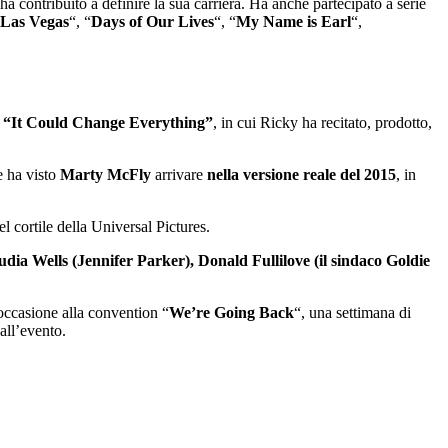
a contribuito a definire la sua carriera​. Ha anche partecipato a serie
Las Vegas
“, “
Days of Our Lives
“, “
My Name is Earl
“,
 “It Could Change Everything”
, in cui Ricky ha recitato, prodotto,
e ha visto
Marty McFly
arrivare
nella versione reale del 2015
, in
nel cortile della Universal Pictures.
udia Wells (Jennifer Parker), Donald Fullilove (il sindaco Goldie
’occasione alla convention “
We’re Going Back
“, una settimana di
all’evento.