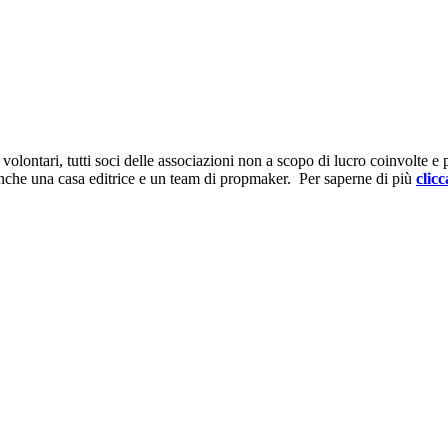
ontari, tutti soci delle associazioni non a scopo di lucro coinvolte e prov
anche una casa editrice e un team di propmaker. Per saperne di più
clicc