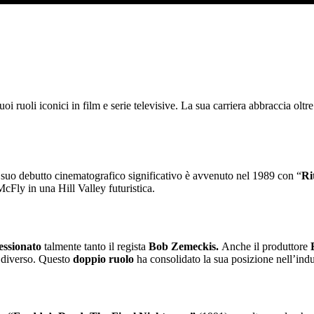
oi ruoli iconici in film e serie televisive. La sua carriera abbraccia oltr
l suo debutto cinematografico significativo è avvenuto nel 1989 con “
Ri
Fly in una Hill Valley futuristica​.
essionato
talmente tanto il regista
Bob Zemeckis.
Anche il produttore
diverso​. Questo
doppio ruolo
ha consolidato la sua posizione nell’indu