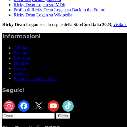
Ricky Dean Logan su IMDb
Profilo di Ricky Dean Logan su Back to the Future
Ricky Dean Logan su Wikipedia
Ricky Dean Logan
è stato ospite della
StarCon Italia 2023
,
visita i
Informazioni
Chi siamo
Stampa
Espositori
Sponsor
F.A.Q.
Contatti
Privacy e Cookies Policy
Seguici
instagram
facebook
x
youtube
tiktok
Ricerca
per: