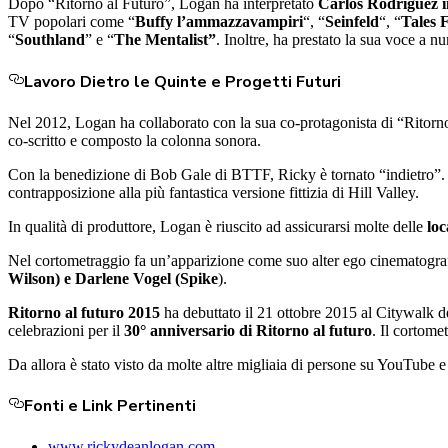
Dopo “Ritorno al Futuro”, Logan ha interpretato
Carlos Rodriguez 
TV popolari come “
Buffy l’ammazzavampiri
“, “
Seinfeld
“, “
Tales 
“
Southland
” e “
The Mentalist”
​​. Inoltre, ha prestato la sua voce a 
Lavoro Dietro le Quinte e Progetti Futuri
Nel 2012, Logan ha collaborato con la sua co-protagonista di “Ritorn
co-scritto e composto la colonna sonora​​.
Con la benedizione di Bob Gale di BTTF, Ricky è tornato “indietro”. 
contrapposizione alla più fantastica versione fittizia di Hill Valley.
In qualità di produttore, Logan è riuscito ad assicurarsi molte delle
loc
Nel cortometraggio fa un’apparizione come suo alter ego cinematogra
Wilson) e Darlene Vogel (Spike
).
Ritorno al futuro 2015
ha debuttato il 21 ottobre 2015 al Citywalk de
celebrazioni per il
30° anniversario di Ritorno al futuro
. Il cortome
Da allora è stato visto da molte altre migliaia di persone su YouTube e 
Fonti e Link Pertinenti
www.rickydeanlogan.com