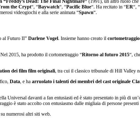
in “Freddy’s Dead: The Final Nightmare”
(1991), un altro ruolo che h
From the Crypt
“, “
Baywatch
“, “
Pacific Blue
“. Ha recitato in “
ER
“, “
numerosi videogiochi e alla serie animata “
Spawn
“.
o al Futuro II”
Darlene Vogel
. Insieme hanno creato il
cortometraggio
Nel 2015, ha prodotto il cortometraggio “
Ritorno al futuro 2015
“, ch
ation dei film film originali
, tra cui il classico tribunale di Hill Valley 
fico,
Data
, e ha
arruolato i talenti dei membri del cast originale
Cla
lla Universal davanti a fan entusiasti ed è stato presentato in più di un
traggio è stato accolto con entusiasmo dalle migliaia di persone presenti 
su numerosi altri siti web.