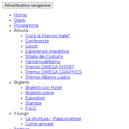
Attiva/disattiva navigazione
Home
Ospiti
Programma
Attività
Cos’è la Starcon Italia?
Conferenze
Giochi
Esperienze interattive
Sfilata dei Costumi
Fantamodellismo
Premio OMEGA SHORT
Premio OMEGA GRAPHICS
Premio Alberto Lisiero
Biglietti
Biglietti con Hotel
Biglietti online
Espositori
Stampa
F.A.Q.
Il luogo
La struttura – Palacongressi
Come arrivare