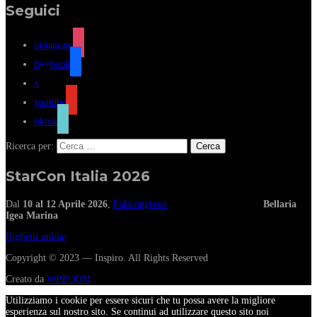
Seguici
instagram
facebook
x
youtube
tiktok
Ricerca per:
StarCon Italia 2026
Dal
10 al 12 Aprile 2026
,
Palacongressi
Bellaria
Igea Marina
Biglietti online
Copyright © 2023 — Inspiro. All Rights Reserved
Creato da
WPZOOM
Utilizziamo i cookie per essere sicuri che tu possa avere la migliore
esperienza sul nostro sito. Se continui ad utilizzare questo sito noi