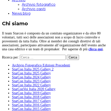
Archivio
Archivio fotografico
Archivio ospiti
News blog
Chi siamo
Il team Starcon è composto da un comitato organizzatore e da oltre 80
volontari, tutti soci delle associazioni non a scopo di lucro coinvolte e
provenienti da tutta Italia. Oltre ai membri dei consigli direttivi di tali
associazioni, partecipano attivamente all’organizzazione dell’evento anche
una casa editrice e un team di propmaker. Per saperne di più
clicca qui
.
Ricerca per:
Archivio Fotografico Edizioni Precedenti
StarCon Italia 2025 Gallery 2
StarCon Italia 2025 Gallery
StarCon Italia 2024 Gallery
StarCon Italia 2023 Gallery
StarCon Italia 2022 Gallery
StarConVoi Italia 2020 Gallery
StarCon Italia 2019 Gallery
StarCon Italia 2018 Gallery
StarCon Italia 2017 Gallery
StarCon Italia 2016 Gallery
StarCon Italia 2015 Gallery