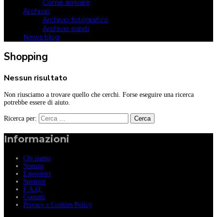
Come arrivare
Archivio
Archivio fotografico
Archivio ospiti
News blog
Shopping
Nessun risultato
Non riusciamo a trovare quello che cerchi. Forse eseguire una ricerca
potrebbe essere di aiuto.
Ricerca per:
Informazioni
Chi siamo
Stampa
Espositori
Sponsor
F.A.Q.
Contatti
Privacy e Cookies Policy