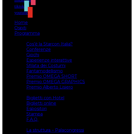
instagram
tiktok
youtube
Home
Ospiti
Programma
Attività
Cos’è la Starcon Italia?
Conferenze
Giochi
Esperienze interattive
Sfilata dei Costumi
Fantamodellismo
Premio OMEGA SHORT
Premio OMEGA GRAPHICS
Premio Alberto Lisiero
Biglietti
Biglietti con Hotel
Biglietti online
Espositori
Stampa
F.A.Q.
Il luogo
La struttura – Palacongressi