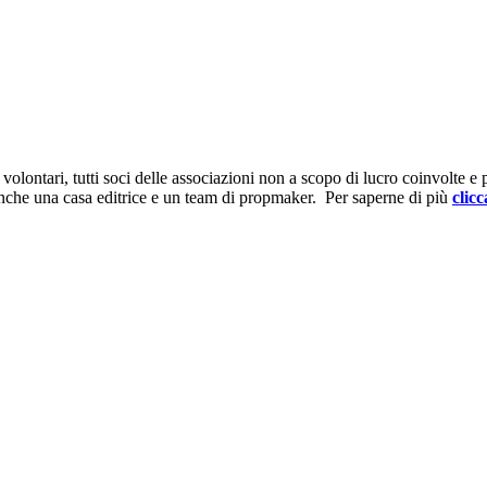
ontari, tutti soci delle associazioni non a scopo di lucro coinvolte e prov
anche una casa editrice e un team di propmaker. Per saperne di più
clicc