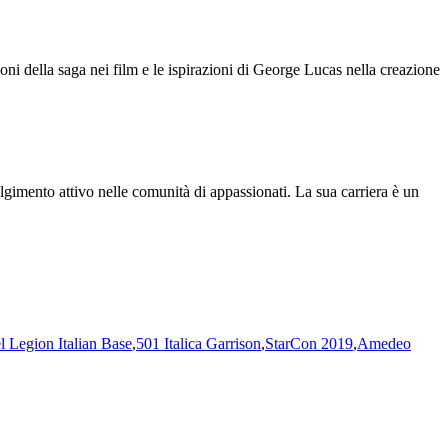
oni della saga nei film e le ispirazioni di George Lucas nella creazione
lgimento attivo nelle comunità di appassionati. La sua carriera è un
l Legion Italian Base
,
501 Italica Garrison
,
StarCon 2019
,
Amedeo