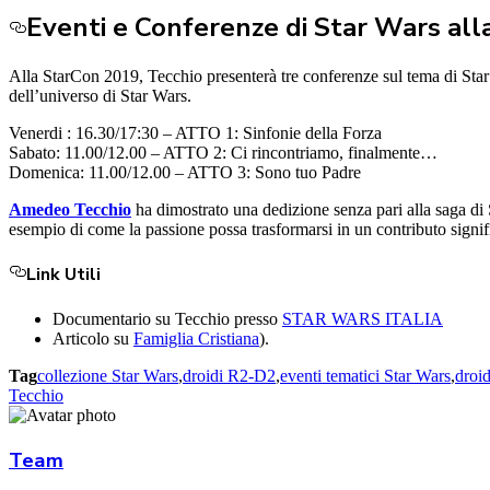
Eventi e Conferenze di Star Wars al
Alla StarCon 2019, Tecchio presenterà tre conferenze sul tema di Star W
dell’universo di Star Wars.
Venerdi : 16.30/17:30 – ATTO 1: Sinfonie della Forza
Sabato: 11.00/12.00 – ATTO 2: Ci rincontriamo, finalmente…
Domenica: 11.00/12.00 – ATTO 3: Sono tuo Padre
Amedeo Tecchio
ha dimostrato una dedizione senza pari alla saga di 
esempio di come la passione possa trasformarsi in un contributo signifi
Link Utili
Documentario su Tecchio presso
STAR WARS ITALIA
​​
Articolo su
Famiglia Cristiana
)​.
Tag
collezione Star Wars
,
droidi R2-D2
,
eventi tematici Star Wars
,
droi
Tecchio
Team