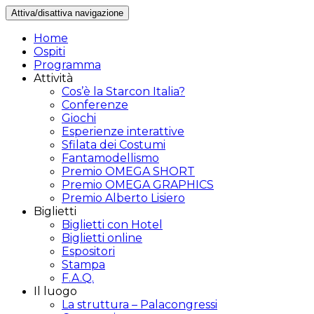
Attiva/disattiva navigazione
Home
Ospiti
Programma
Attività
Cos’è la Starcon Italia?
Conferenze
Giochi
Esperienze interattive
Sfilata dei Costumi
Fantamodellismo
Premio OMEGA SHORT
Premio OMEGA GRAPHICS
Premio Alberto Lisiero
Biglietti
Biglietti con Hotel
Biglietti online
Espositori
Stampa
F.A.Q.
Il luogo
La struttura – Palacongressi