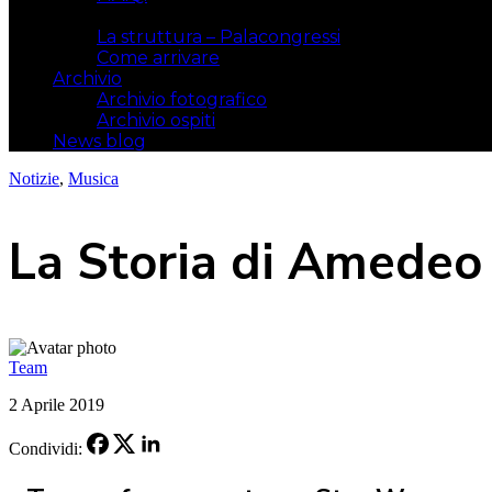
Il luogo
La struttura – Palacongressi
Come arrivare
Archivio
Archivio fotografico
Archivio ospiti
News blog
Notizie
,
Musica
La Storia di Amedeo 
Team
2 Aprile 2019
Condividi: