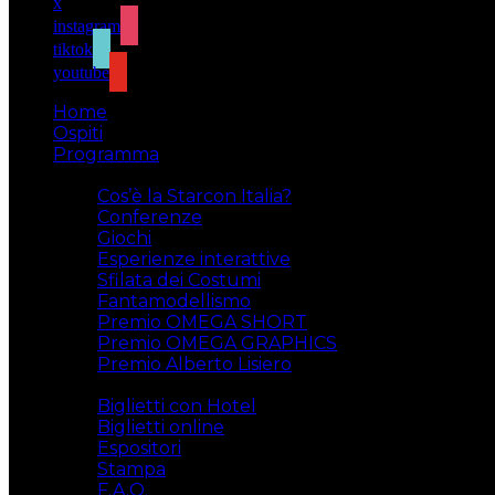
x
instagram
tiktok
youtube
Home
Ospiti
Programma
Attività
Cos’è la Starcon Italia?
Conferenze
Giochi
Esperienze interattive
Sfilata dei Costumi
Fantamodellismo
Premio OMEGA SHORT
Premio OMEGA GRAPHICS
Premio Alberto Lisiero
Biglietti
Biglietti con Hotel
Biglietti online
Espositori
Stampa
F.A.Q.