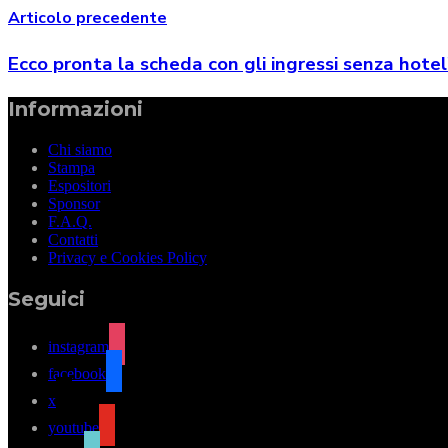
Articolo precedente
Ecco pronta la scheda con gli ingressi senza hotel
Informazioni
Chi siamo
Stampa
Espositori
Sponsor
F.A.Q.
Contatti
Privacy e Cookies Policy
Seguici
instagram
facebook
x
youtube