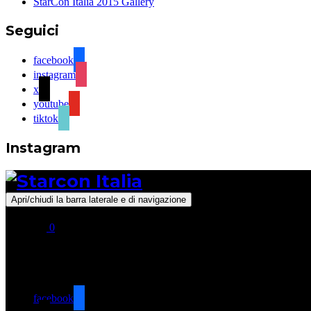
StarCon Italia 2015 Gallery
Seguici
facebook
instagram
x
youtube
tiktok
Instagram
Apri/chiudi la barra laterale e di navigazione
0
Seguici
facebook