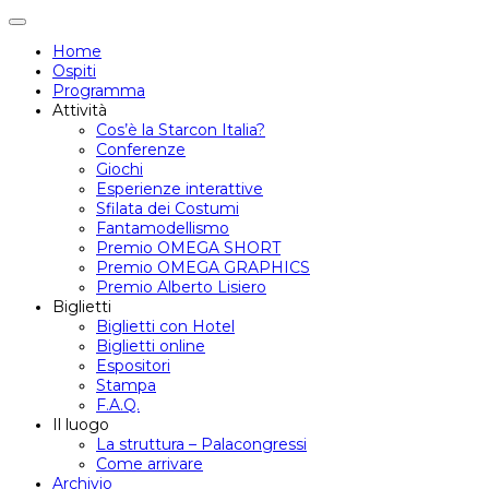
Attiva/disattiva
navigazione
Home
Ospiti
Programma
Attività
Cos’è la Starcon Italia?
Conferenze
Giochi
Esperienze interattive
Sfilata dei Costumi
Fantamodellismo
Premio OMEGA SHORT
Premio OMEGA GRAPHICS
Premio Alberto Lisiero
Biglietti
Biglietti con Hotel
Biglietti online
Espositori
Stampa
F.A.Q.
Il luogo
La struttura – Palacongressi
Come arrivare
Archivio