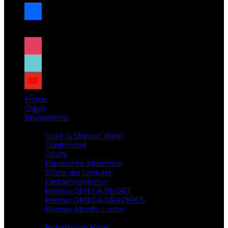
facebook
x
instagram
tiktok
youtube
Home
Ospiti
Programma
Attività
Cos’è la Starcon Italia?
Conferenze
Giochi
Esperienze interattive
Sfilata dei Costumi
Fantamodellismo
Premio OMEGA SHORT
Premio OMEGA GRAPHICS
Premio Alberto Lisiero
Biglietti
Biglietti con Hotel