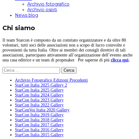
Archivio fotografico
Archivio ospiti
News blog
Chi siamo
Il team Starcon è composto da un comitato organizzatore e da oltre 80
volontari, tutti soci delle associazioni non a scopo di lucro coinvolte e
provenienti da tutta Italia. Oltre ai membri dei consigli direttivi di tali
associazioni, partecipano attivamente all’organizzazione dell’evento anche
una casa editrice e un team di propmaker. Per saperne di più
clicca qui
.
Ricerca
per:
Archivio Fotografico Edizioni Precedenti
StarCon Italia 2025 Gallery 2
StarCon Italia 2025 Gallery
StarCon Italia 2024 Gallery
StarCon Italia 2023 Gallery
StarCon Italia 2022 Gallery
StarConVoi Italia 2020 Gallery
StarCon Italia 2019 Gallery
StarCon Italia 2018 Gallery
StarCon Italia 2017 Gallery
StarCon Italia 2016 Gallery
StarCon Italia 2015 Gallery