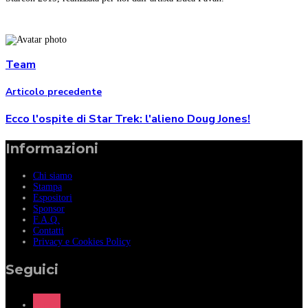
Team
Articolo precedente
Ecco l'ospite di Star Trek: l'alieno Doug Jones!
Informazioni
Chi siamo
Stampa
Espositori
Sponsor
F.A.Q.
Contatti
Privacy e Cookies Policy
Seguici
instagram