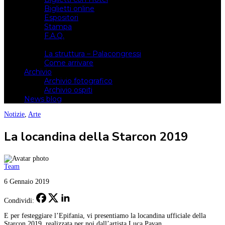
Biglietti online
Espositori
Stampa
F.A.Q.
Il luogo
La struttura – Palacongressi
Come arrivare
Archivio
Archivio fotografico
Archivio ospiti
News blog
Notizie
,
Arte
La locandina della Starcon 2019
Team
6 Gennaio 2019
Condividi:
E per festeggiare l’Epifania, vi presentiamo la locandina ufficiale della
Starcon 2019, realizzata per noi dall’artista Luca Pavan.