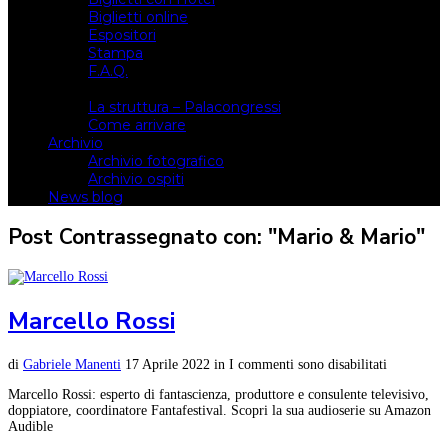
Biglietti online
Espositori
Stampa
F.A.Q.
Il luogo
La struttura – Palacongressi
Come arrivare
Archivio
Archivio fotografico
Archivio ospiti
News blog
Post Contrassegnato con: "Mario & Mario"
Marcello Rossi
di
Gabriele Manenti
17 Aprile 2022
in
I commenti sono disabilitati
Marcello Rossi: esperto di fantascienza, produttore e consulente televisivo,
doppiatore, coordinatore Fantafestival. Scopri la sua audioserie su Amazon
Audible