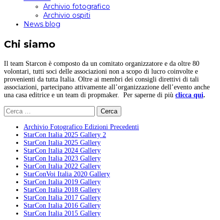
Archivio fotografico
Archivio ospiti
News blog
Chi siamo
Il team Starcon è composto da un comitato organizzatore e da oltre 80
volontari, tutti soci delle associazioni non a scopo di lucro coinvolte e
provenienti da tutta Italia. Oltre ai membri dei consigli direttivi di tali
associazioni, partecipano attivamente all’organizzazione dell’evento anche
una casa editrice e un team di propmaker. Per saperne di più
clicca qui
.
Ricerca
per:
Archivio Fotografico Edizioni Precedenti
StarCon Italia 2025 Gallery 2
StarCon Italia 2025 Gallery
StarCon Italia 2024 Gallery
StarCon Italia 2023 Gallery
StarCon Italia 2022 Gallery
StarConVoi Italia 2020 Gallery
StarCon Italia 2019 Gallery
StarCon Italia 2018 Gallery
StarCon Italia 2017 Gallery
StarCon Italia 2016 Gallery
StarCon Italia 2015 Gallery