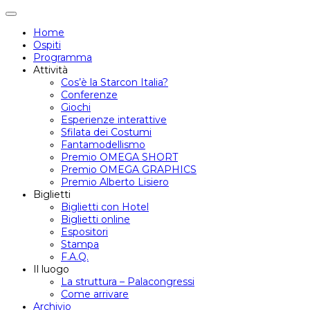
Attiva/disattiva
navigazione
Home
Ospiti
Programma
Attività
Cos’è la Starcon Italia?
Conferenze
Giochi
Esperienze interattive
Sfilata dei Costumi
Fantamodellismo
Premio OMEGA SHORT
Premio OMEGA GRAPHICS
Premio Alberto Lisiero
Biglietti
Biglietti con Hotel
Biglietti online
Espositori
Stampa
F.A.Q.
Il luogo
La struttura – Palacongressi
Come arrivare
Archivio