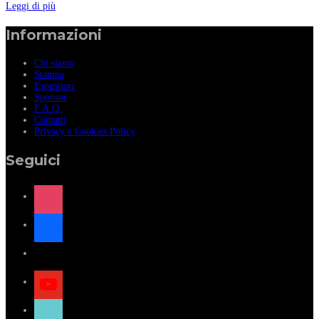
Leggi di più
Informazioni
Chi siamo
Stampa
Espositori
Sponsor
F.A.Q.
Contatti
Privacy e Cookies Policy
Seguici
instagram
facebook
x
youtube
tiktok