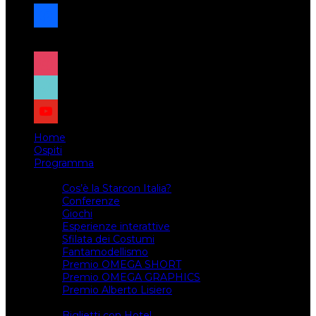
facebook
x
instagram
tiktok
youtube
Home
Ospiti
Programma
Attività
Cos’è la Starcon Italia?
Conferenze
Giochi
Esperienze interattive
Sfilata dei Costumi
Fantamodellismo
Premio OMEGA SHORT
Premio OMEGA GRAPHICS
Premio Alberto Lisiero
Biglietti
Biglietti con Hotel