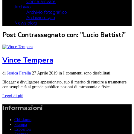
Come arrivare
Archivio
Archivio fotografico
Archivio ospiti
News blog
Post Contrassegnato con: "Lucio Battisti"
Vince Tempera
di
Jessica Farella
27 Aprile 2019
in
I commenti sono disabilitati
Blogger e divulgatore appassionato, suo il merito di riuscire a trasmettere
con semplicità al grande pubblico nozioni di astronomia e fisica.
Leggi di più
Informazioni
Chi siamo
Stampa
Espositori