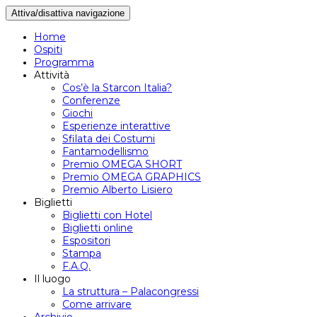
Attiva/disattiva navigazione
Home
Ospiti
Programma
Attività
Cos’è la Starcon Italia?
Conferenze
Giochi
Esperienze interattive
Sfilata dei Costumi
Fantamodellismo
Premio OMEGA SHORT
Premio OMEGA GRAPHICS
Premio Alberto Lisiero
Biglietti
Biglietti con Hotel
Biglietti online
Espositori
Stampa
F.A.Q.
Il luogo
La struttura – Palacongressi
Come arrivare