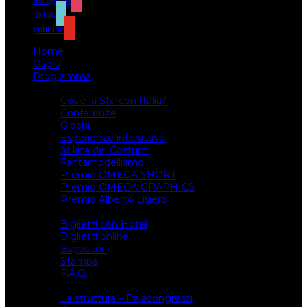
instagram
tiktok
youtube
Home
Ospiti
Programma
Attività
Cos’è la Starcon Italia?
Conferenze
Giochi
Esperienze interattive
Sfilata dei Costumi
Fantamodellismo
Premio OMEGA SHORT
Premio OMEGA GRAPHICS
Premio Alberto Lisiero
Biglietti
Biglietti con Hotel
Biglietti online
Espositori
Stampa
F.A.Q.
Il luogo
La struttura – Palacongressi