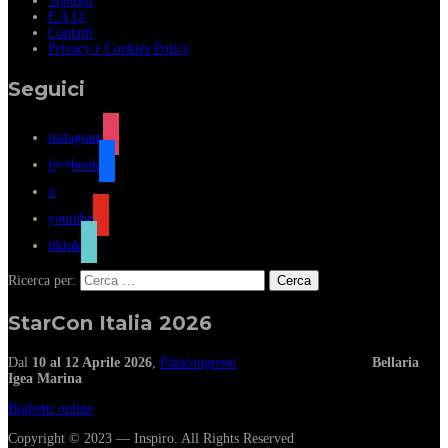
Sponsor
F.A.Q.
Contatti
Privacy e Cookies Policy
Seguici
instagram
facebook
x
youtube
tiktok
Ricerca per:
StarCon Italia 2026
Dal
10 al 12 Aprile 2026
,
Palacongressi
Bellaria
Igea Marina
Biglietti online
Copyright © 2023 — Inspiro. All Rights Reserved