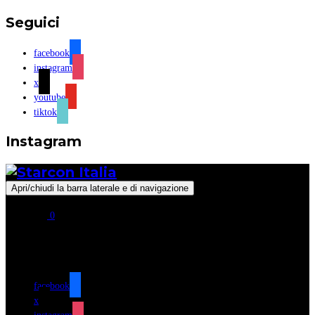
Seguici
facebook
instagram
x
youtube
tiktok
Instagram
Apri/chiudi la barra laterale e di navigazione
0
Seguici
facebook
x