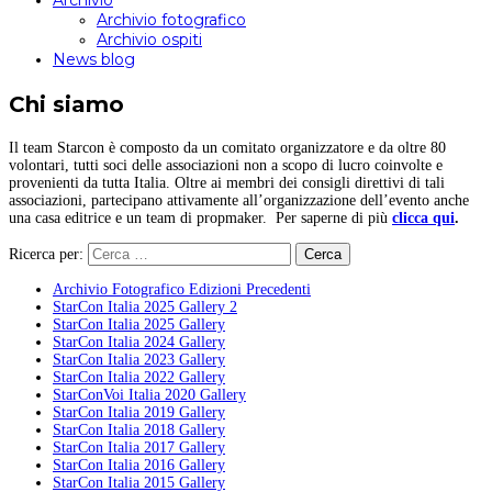
Archivio
Archivio fotografico
Archivio ospiti
News blog
Chi siamo
Il team Starcon è composto da un comitato organizzatore e da oltre 80
volontari, tutti soci delle associazioni non a scopo di lucro coinvolte e
provenienti da tutta Italia. Oltre ai membri dei consigli direttivi di tali
associazioni, partecipano attivamente all’organizzazione dell’evento anche
una casa editrice e un team di propmaker. Per saperne di più
clicca qui
.
Ricerca per:
Archivio Fotografico Edizioni Precedenti
StarCon Italia 2025 Gallery 2
StarCon Italia 2025 Gallery
StarCon Italia 2024 Gallery
StarCon Italia 2023 Gallery
StarCon Italia 2022 Gallery
StarConVoi Italia 2020 Gallery
StarCon Italia 2019 Gallery
StarCon Italia 2018 Gallery
StarCon Italia 2017 Gallery
StarCon Italia 2016 Gallery
StarCon Italia 2015 Gallery