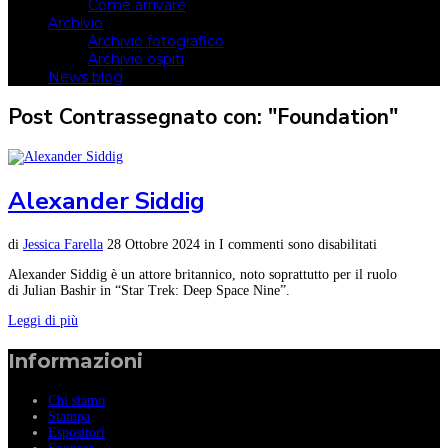
Come arrivare
Archivio
Archivio fotografico
Archivio ospiti
News blog
Post Contrassegnato con: "Foundation"
Alexander Siddig
di
Jessica Farella
28 Ottobre 2024
in
I commenti sono disabilitati
Alexander Siddig è un attore britannico, noto soprattutto per il ruolo
di Julian Bashir in “Star Trek: Deep Space Nine”.
Leggi di più
Informazioni
Chi siamo
Stampa
Espositori