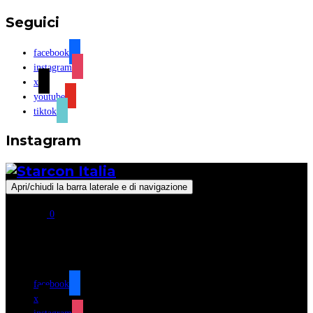
Seguici
facebook
instagram
x
youtube
tiktok
Instagram
Apri/chiudi la barra laterale e di navigazione
0
Seguici
facebook
x