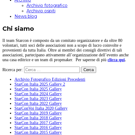
Archivio
Archivio fotografico
Archivio ospiti
News blog
Chi siamo
Il team Starcon è composto da un comitato organizzatore e da oltre 80
volontari, tutti soci delle associazioni non a scopo di lucro coinvolte e
provenienti da tutta Italia. Oltre ai membri dei consigli direttivi di tali
associazioni, partecipano attivamente all’organizzazione dell’evento anche
una casa editrice e un team di propmaker. Per saperne di più
clicca qui
.
Ricerca per:
Archivio Fotografico Edizioni Precedenti
StarCon Italia 2025 Gallery 2
StarCon Italia 2025 Gallery
StarCon Italia 2024 Gallery
StarCon Italia 2023 Gallery
StarCon Italia 2022 Gallery
StarConVoi Italia 2020 Gallery
StarCon Italia 2019 Gallery
StarCon Italia 2018 Gallery
StarCon Italia 2017 Gallery
StarCon Italia 2016 Gallery
StarCon Italia 2015 Gallery