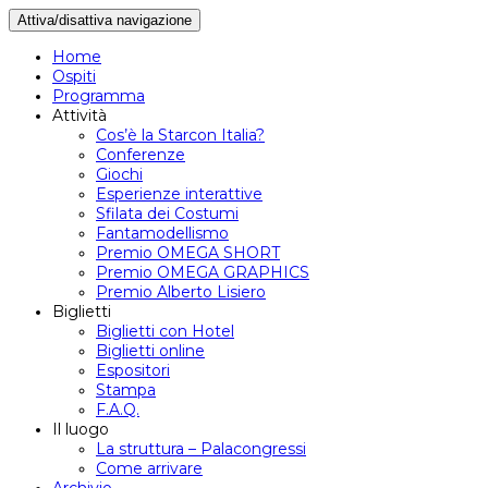
Attiva/disattiva navigazione
Home
Ospiti
Programma
Attività
Cos’è la Starcon Italia?
Conferenze
Giochi
Esperienze interattive
Sfilata dei Costumi
Fantamodellismo
Premio OMEGA SHORT
Premio OMEGA GRAPHICS
Premio Alberto Lisiero
Biglietti
Biglietti con Hotel
Biglietti online
Espositori
Stampa
F.A.Q.
Il luogo
La struttura – Palacongressi
Come arrivare