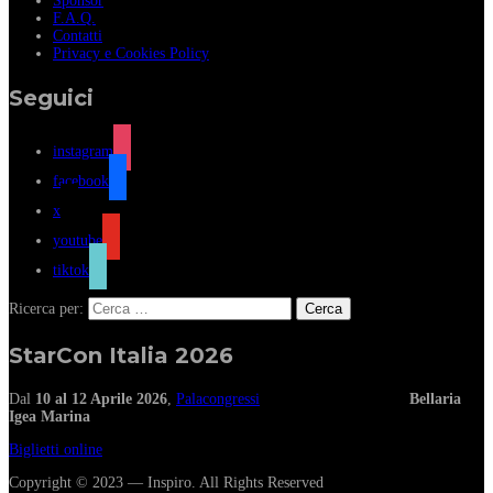
Sponsor
F.A.Q.
Contatti
Privacy e Cookies Policy
Seguici
instagram
facebook
x
youtube
tiktok
Ricerca per:
StarCon Italia 2026
Dal
10 al 12 Aprile 2026
,
Palacongressi
Bellaria
Igea Marina
Biglietti online
Copyright © 2023 — Inspiro. All Rights Reserved