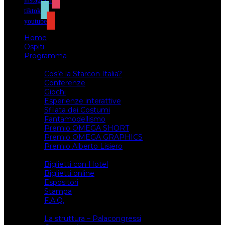
instagram
tiktok
youtube
Home
Ospiti
Programma
Attività
Cos’è la Starcon Italia?
Conferenze
Giochi
Esperienze interattive
Sfilata dei Costumi
Fantamodellismo
Premio OMEGA SHORT
Premio OMEGA GRAPHICS
Premio Alberto Lisiero
Biglietti
Biglietti con Hotel
Biglietti online
Espositori
Stampa
F.A.Q.
Il luogo
La struttura – Palacongressi