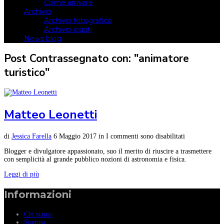
Come arrivare
Archivio
Archivio fotografico
Archivio ospiti
News blog
Post Contrassegnato con: "animatore
turistico"
Matteo Leonetti
di
Jessica Farella
6 Maggio 2017
in
I commenti sono disabilitati
Blogger e divulgatore appassionato, suo il merito di riuscire a trasmettere
con semplicità al grande pubblico nozioni di astronomia e fisica.
Leggi di più
Informazioni
Chi siamo
Stampa