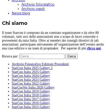
Archivio
Archivio fotografico
Archivio ospiti
News blog
Chi siamo
Il team Starcon è composto da un comitato organizzatore e da oltre 80
volontari, tutti soci delle associazioni non a scopo di lucro coinvolte e
provenienti da tutta Italia. Oltre ai membri dei consigli direttivi di tali
associazioni, partecipano attivamente all’organizzazione dell’evento anche
una casa editrice e un team di propmaker. Per saperne di più
clicca qui
.
Ricerca per:
Archivio Fotografico Edizioni Precedenti
StarCon Italia 2025 Gallery 2
StarCon Italia 2025 Gallery
StarCon Italia 2024 Gallery
StarCon Italia 2023 Gallery
StarCon Italia 2022 Gallery
StarConVoi Italia 2020 Gallery
StarCon Italia 2019 Gallery
StarCon Italia 2018 Gallery
StarCon Italia 2017 Gallery
StarCon Italia 2016 Gallery
StarCon Italia 2015 Gallery