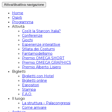
Attiva/disattiva navigazione
Home
Ospiti
Programma
Attività
Cos’è la Starcon Italia?
Conferenze
Giochi
Esperienze interattive
Sfilata dei Costumi
Fantamodellismo
Premio OMEGA SHORT
Premio OMEGA GRAPHICS
Premio Alberto Lisiero
Biglietti
Biglietti con Hotel
Biglietti online
Espositori
Stampa
F.A.Q.
Il luogo
La struttura – Palacongressi
Come arrivare