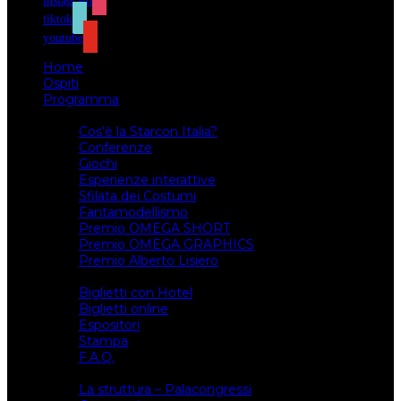
instagram
tiktok
youtube
Home
Ospiti
Programma
Attività
Cos’è la Starcon Italia?
Conferenze
Giochi
Esperienze interattive
Sfilata dei Costumi
Fantamodellismo
Premio OMEGA SHORT
Premio OMEGA GRAPHICS
Premio Alberto Lisiero
Biglietti
Biglietti con Hotel
Biglietti online
Espositori
Stampa
F.A.Q.
Il luogo
La struttura – Palacongressi