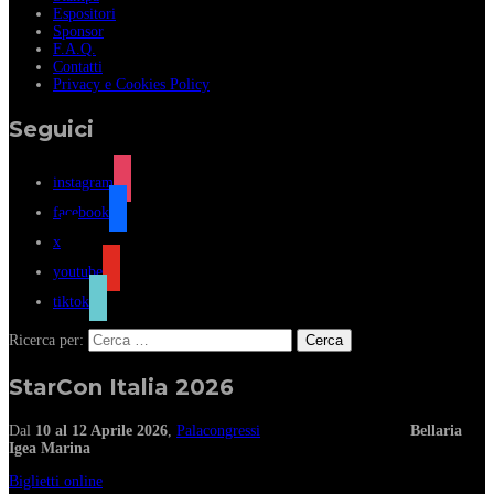
Espositori
Sponsor
F.A.Q.
Contatti
Privacy e Cookies Policy
Seguici
instagram
facebook
x
youtube
tiktok
Ricerca per:
StarCon Italia 2026
Dal
10 al 12 Aprile 2026
,
Palacongressi
Bellaria
Igea Marina
Biglietti online