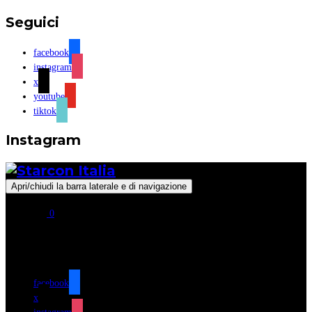
Seguici
facebook
instagram
x
youtube
tiktok
Instagram
Apri/chiudi la barra laterale e di navigazione
0
Seguici
facebook
x