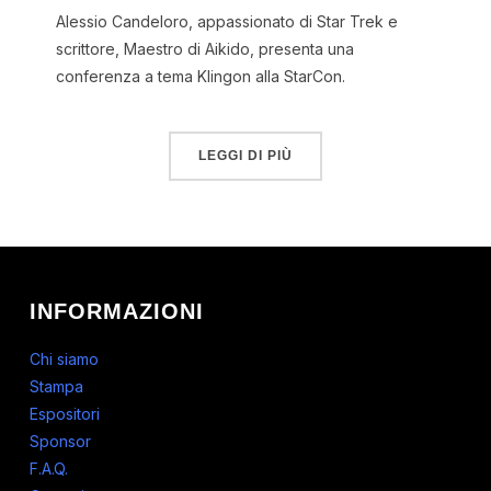
Alessio Candeloro, appassionato di Star Trek e
scrittore, Maestro di Aikido, presenta una
conferenza a tema Klingon alla StarCon.
LEGGI DI PIÙ
INFORMAZIONI
Chi siamo
Stampa
Espositori
Sponsor
F.A.Q.