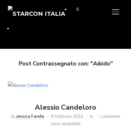
0
APRI/C
Post Contrassegnato con: "Aikido"
Alessio Candeloro
di
Jessica Farella
6 Febbraio 2024
in
I commenti
sono disabilitati