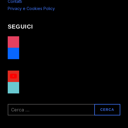
Contatti
Privacy e Cookies Policy
SEGUICI
instagram
facebook
x
youtube
tiktok
Ricerca
per: